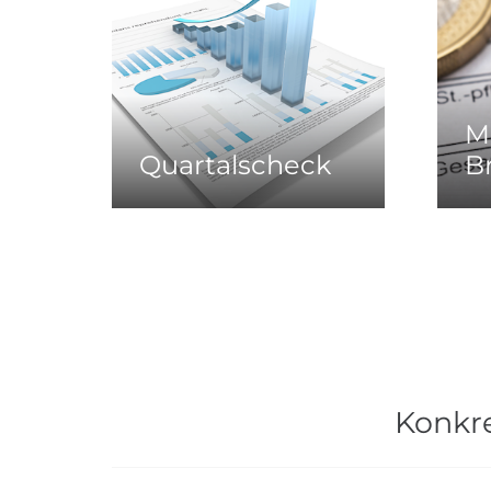
M
Quartalscheck
B
Konkr