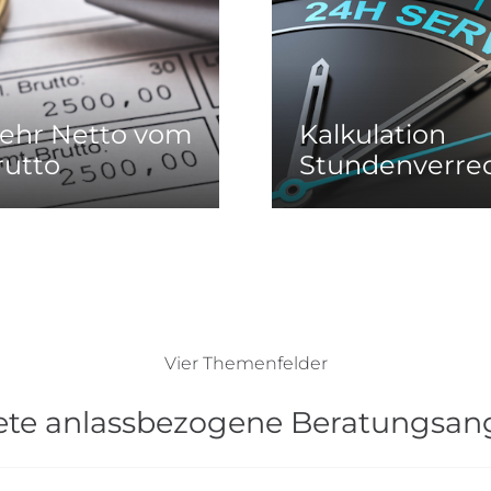
ehr Netto vom
Kalkulation
rutto
Stundenverre
Vier Themenfelder
ete anlassbezogene Beratungsan